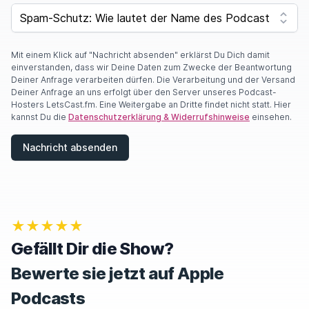
F
SPAM CAPTCHA
Y
O
U
A
Mit einem Klick auf "Nachricht absenden" erklärst Du Dich damit
R
einverstanden, dass wir Deine Daten zum Zwecke der Beantwortung
E
Deiner Anfrage verarbeiten dürfen. Die Verarbeitung und der Versand
A
Deiner Anfrage an uns erfolgt über den Server unseres Podcast-
H
Hosters LetsCast.fm. Eine Weitergabe an Dritte findet nicht statt. Hier
U
kannst Du die
Datenschutzerklärung & Widerrufshinweise
einsehen.
M
A
Nachricht absenden
N
,
I
G
N
O
★★★★★
R
E
Gefällt Dir die Show?
T
H
Bewerte sie jetzt auf Apple
I
S
Podcasts
F