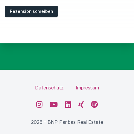
I
E
Rezension schreiben
L
D
Datenschutz
Impressum
Instagram
YouTube
LinkedIn
XING
Spotify
2026 - BNP Paribas Real Estate