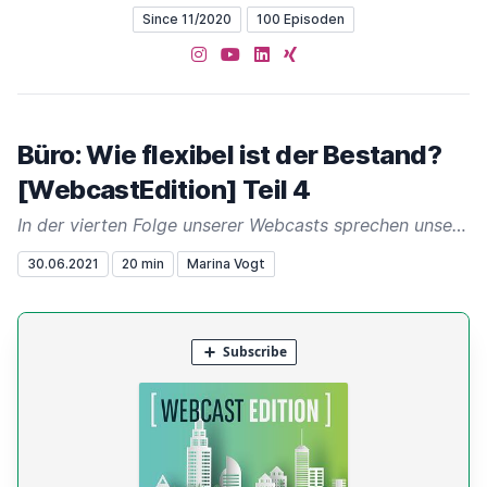
Since 11/2020
100 Episoden
Instagram
YouTube
LinkedIn
XING
Büro: Wie flexibel ist der Bestand?
[WebcastEdition] Teil 4
In der vierten Folge unserer Webcasts sprechen unsere Büro-Experten Riza Demirci und Stefanie Eisenbarth mit Thorsten Borchert, Geschäftsführer von IBB Borchert Ingenieure. Dabei werden die Maßnahmen für den Bestand, den
30.06.2021
20 min
Marina Vogt