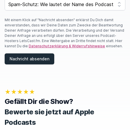
SPAM CAPTCHA
Y
O
U
A
Mit einem Klick auf "Nachricht absenden" erklärst Du Dich damit
R
einverstanden, dass wir Deine Daten zum Zwecke der Beantwortung
E
Deiner Anfrage verarbeiten dürfen. Die Verarbeitung und der Versand
A
Deiner Anfrage an uns erfolgt über den Server unseres Podcast-
H
Hosters LetsCast.fm. Eine Weitergabe an Dritte findet nicht statt. Hier
U
kannst Du die
Datenschutzerklärung & Widerrufshinweise
einsehen.
M
A
Nachricht absenden
N
,
I
G
N
O
★★★★★
R
E
Gefällt Dir die Show?
T
H
Bewerte sie jetzt auf Apple
I
S
Podcasts
F
I