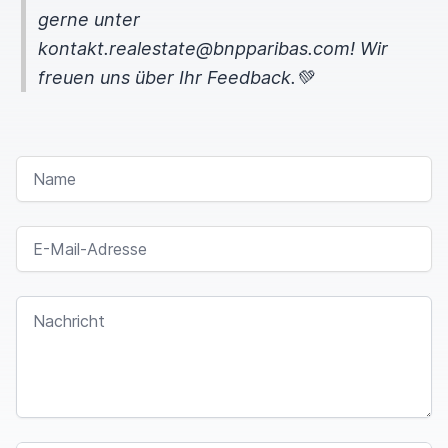
gerne unter
kontakt.realestate@bnpparibas.com! Wir
freuen uns über Ihr Feedback.💚
NAME
E-MAIL-ADRESSE
NACHRICHT
I
F