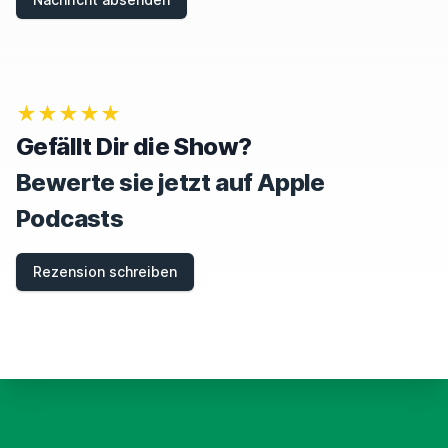
N
,
I
G
N
O
★★★★★
R
E
Gefällt Dir die Show?
T
H
Bewerte sie jetzt auf Apple
I
S
Podcasts
F
I
E
Rezension schreiben
L
D