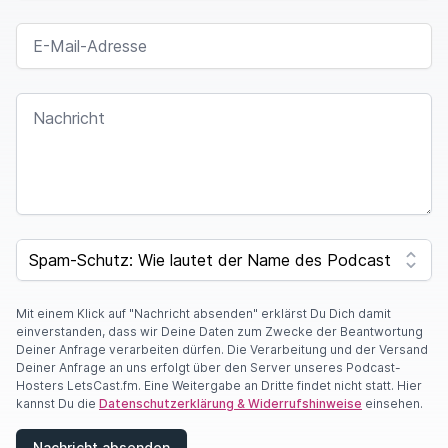
E-MAIL-ADRESSE
NACHRICHT
I
F
SPAM CAPTCHA
Y
O
U
A
Mit einem Klick auf "Nachricht absenden" erklärst Du Dich damit
R
einverstanden, dass wir Deine Daten zum Zwecke der Beantwortung
E
Deiner Anfrage verarbeiten dürfen. Die Verarbeitung und der Versand
A
Deiner Anfrage an uns erfolgt über den Server unseres Podcast-
H
Hosters LetsCast.fm. Eine Weitergabe an Dritte findet nicht statt. Hier
U
kannst Du die
Datenschutzerklärung & Widerrufshinweise
einsehen.
M
A
Nachricht absenden